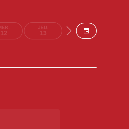
MER.
JEU.
VEN.
SAM.
12
13
14
15