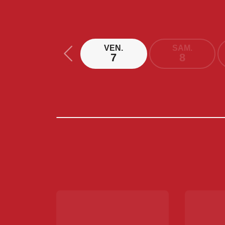
VEN.
SAM.
7
8